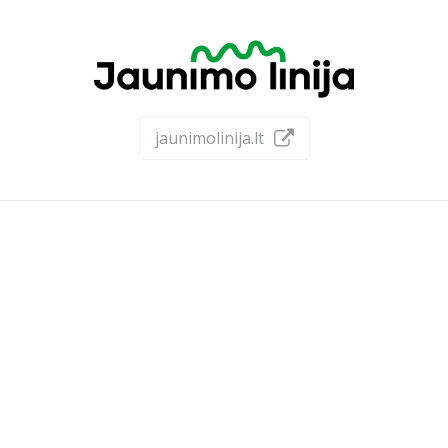
jaunimolinija.lt